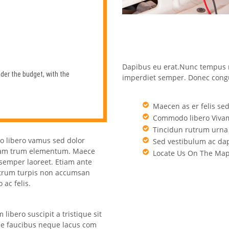
Dapibus eu erat.Nunc tempus m
der the budget, with the
imperdiet semper. Donec congu
Maecen as er felis sed
Commodo libero Vivamu
Tincidun rutrum urna t
o libero vamus sed dolor
Sed vestibulum ac dap
diam trum elementum. Maece
Locate Us On The Ma
 semper laoreet. Etiam ante
 rutrum turpis non accumsan
ac felis.
libero suscipit a tristique sit
ie faucibus neque lacus com