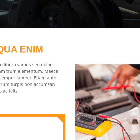
QUA ENIM
o libero vamus sed dolor
diam trum elementum. Maece
 semper laoreet. Etiam ante
 rutrum turpis non accumsan
ac felis.