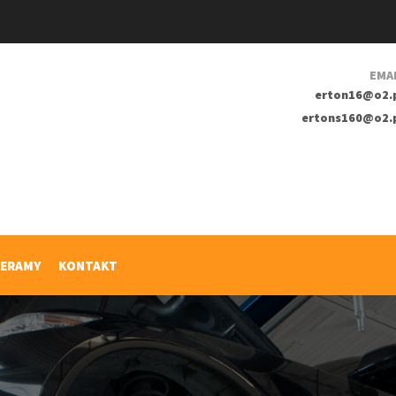
EMA
erton16@o2.
ertons160@o2.
IERAMY
KONTAKT