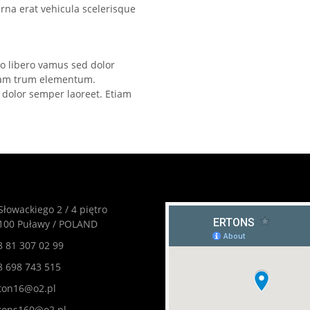
rna erat vehicula scelerisque
o libero vamus sed dolor
diam trum elementum.
 dolor semper laoreet. Etiam
 Słowackiego 2 / 4 piętro
100 Puławy / POLAND
8 81 307 02 99
8 698 743 515
ton16@o2.pl
tons160@o2.pl