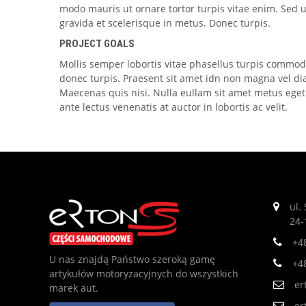
modo mauris ut ornare tortor turpis vitae enim. Sed u
gravida et scelerisque in metus. Donec turpis.
PROJECT GOALS
Mollis semper lobortis vitae phasellus turpis commod
donec turpis. Praesent sit amet idn non magna vel 
Maecenas quis nisi. Nulla eullam sit amet metus eget
ante lectus venenatis at auctor in lobortis ac velit.
ul.
24-
+4
U nas znajdą Państwo szeroką gamę
+4
artykułów motoryzacyjnych do wszystkich
er
marek aut.
er