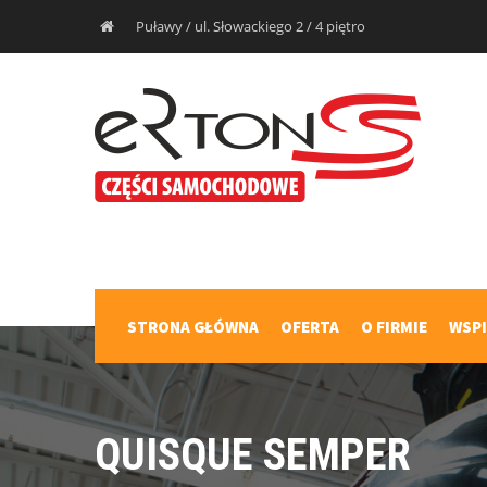
Puławy / ul. Słowackiego 2 / 4 piętro
STRONA GŁÓWNA
OFERTA
O FIRMIE
WSP
QUISQUE SEMPER