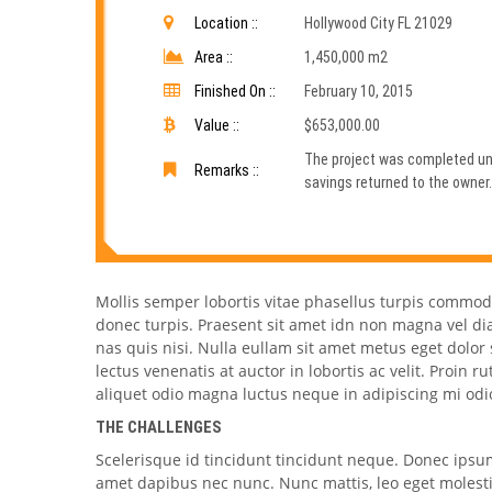
Location ::
Hollywood City FL 21029
Area ::
1,450,000 m2
Finished On ::
February 10, 2015
Value ::
$653,000.00
The project was completed un
Remarks ::
savings returned to the owner.
Mollis semper lobortis vitae phasellus turpis commod
donec turpis. Praesent sit amet idn non magna vel 
nas quis nisi. Nulla eullam sit amet metus eget dolor
lectus venenatis at auctor in lobortis ac velit. Proin
aliquet odio magna luctus neque in adipiscing mi odio 
THE CHALLENGES
Scelerisque id tincidunt tincidunt neque. Donec ipsum 
amet dapibus nec nunc. Nunc mattis, leo eget molest