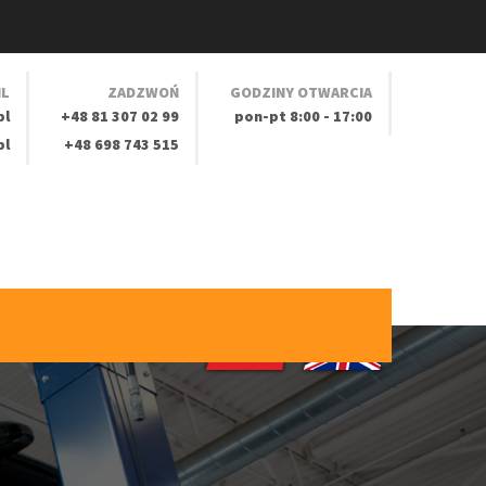
IL
ZADZWOŃ
GODZINY OTWARCIA
pl
+48 81 307 02 99
pon-pt 8:00 - 17:00
pl
+48 698 743 515