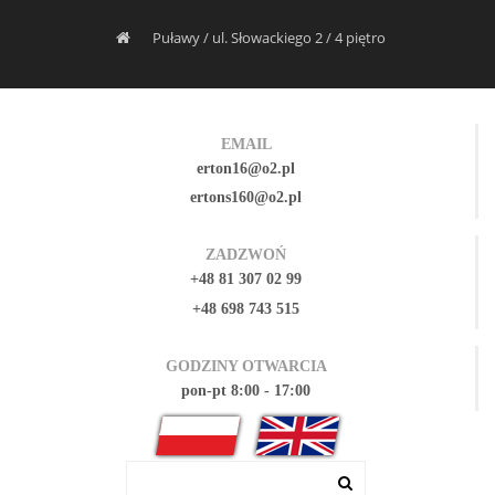
Puławy / ul. Słowackiego 2 / 4 piętro
EMAIL
erton16@o2.pl
ertons160@o2.pl
ZADZWOŃ
+48 81 307 02 99
+48 698 743 515
GODZINY OTWARCIA
pon-pt 8:00 - 17:00