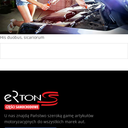
His duobus, sicariorum
U nas znajdą Państwo szeroką gamę artykułów
motoryzacyjnych do wszystkich marek aut.