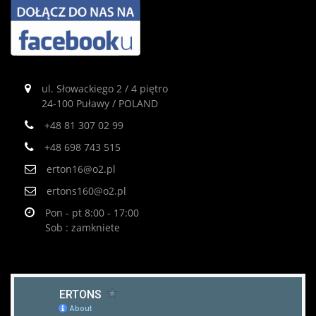
ul. Słowackiego 2 / 4 piętro
24-100 Puławy / POLAND
+48 81 307 02 99
+48 698 743 515
erton16@o2.pl
ertons160@o2.pl
Pon - pt 8:00 - 17:00
Sob : zamkniete