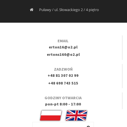
Puławy / ul. Słowackiego 2 / 4 piętro
EMAIL
erton16@o2.pl
ertons160@o2.pl
ZADZWOŃ
+48 81 307 02 99
+48 698 743 515
GODZINY OTWARCIA
pon-pt 8:00 - 17:00